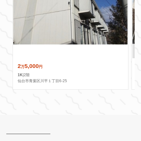
2
5,000
6
万
円
1K
|
2階
2
仙台市青葉区川平１丁目6-25
仙